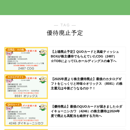
― TAG ―
優待廃止予定
日用品・その他
【上場廃止予定】QUOカードと高級ティッシュ
BOXが株主優待でもらえていたCDG（2487）
☆TOBによってCLホールディングスの傘下へ
カタログギフト
【2025年度より株主優待廃止】最後のカタログギ
フトをじっくりと吟味☆オリックス （8591）の株
主還元は今後どうなるのか？！
QUOカード
【優待廃止】最後のQUOカードが届きました☆ダ
イキョーニシカワ （4246）の株主優待は2024年
度で廃止も高配当を維持する方向へ