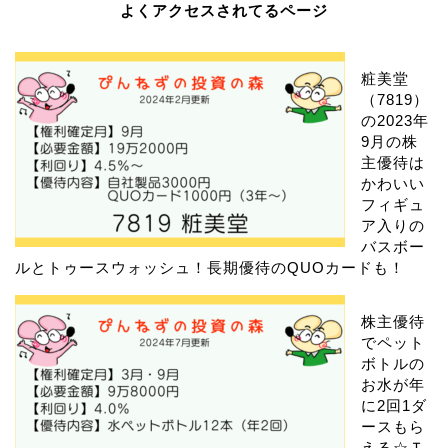
よくアクセスされてるページ
粧美堂
（7819）
の2023年
9月の株
主優待は
かわいい
フィギュ
ア入りの
バスボー
ルとトゥースウォッシュ！長期優待のQUOカードも！
株主優待
でペット
ボトルの
お水が年
に2回1ダ
ースもら
える☆Ｔ