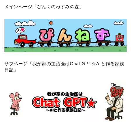
メインページ「
ぴんくのねずみの森
」
サブページ「
我が家の主治医はChat GPT☆AIと作る家族
日記
」