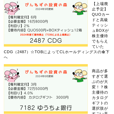
【上場廃
止予定】
QUOカー
ドと高級
ティッシ
ュBOXが
株主優待
でもらえ
ていた
CDG（2487）☆TOBによってCLホールディングスの傘下
へ
商品が多
すぎて選
ぶのが大
変！？株
主優待の
カタログ
ギフトの
選択肢が
すごい高