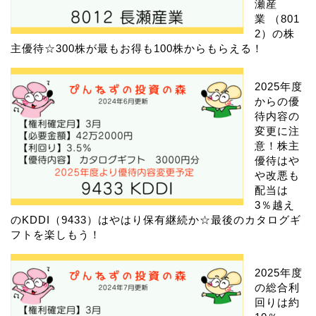
瀬産
業 （801
2）の株
主優待☆300株が最もお得も100株からもらえる！
2025年度
からの優
待内容の
変更に注
意！株主
優待はや
や改悪も
配当は
3％越え
のKDDI（9433）はやはり保有継続か☆最後のカタログギ
フトを楽しもう！
2025年度
の総合利
回りは約