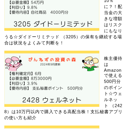
10％
に？！配
当金の大
きな増額
はリスク
にもなり
うる☆ダイドーリミテッド （3205）の保有を継続する場
合は状況をよくみて判断を！
株主優待
は
Amazon
で使える
500円分
のポイン
ト☆ウェ
ルネッ
ト （242
8）は10万円以内で購入できる高配当株！支払秘書アプリ
の使い方も紹介