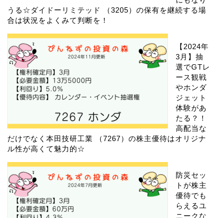
うる☆ダイドーリミテッド （3205）の保有を継続する場
合は状況をよくみて判断を！
【2024年
3月】抽
選でGTレ
ース観戦
やホンダ
ジェット
体験があ
たる？！
高配当な
だけでなく本田技研工業 （7267）の株主優待はオリジナ
ル性が高くて魅力的☆
防災セッ
トが株主
優待でも
らえるユ
ニークな