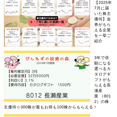
【2025年
7月に届
いた株主
優待】金
券がもら
える企業
を一挙ご
紹介
3年で倍
額になる
選べるカ
タログギ
フトがも
らえる長
瀬産
業 （801
2）の株
主優待☆300株が最もお得も100株からもらえる！