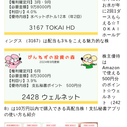
お水が年
に2回1ダ
ースもら
える☆Ｔ
ＯＫＡＩ
ホールデ
ィングス （3167）は配当も3％をこえる魅力的な株
株主優待
は
Amazon
で使える
500円分
のポイン
ト☆ウェ
ルネッ
ト （242
8）は10万円以内で購入できる高配当株！支払秘書アプリ
の使い方も紹介