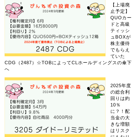
【上場廃
止予定】
QUOカー
ドと高級
ティッシ
ュBOXが
株主優待
でもらえ
ていた
CDG（2487）☆TOBによってCLホールディングスの傘下
へ
2025年度
の総合利
回りは約
10％
に？！配
当金の大
きな増額
はリスク
にもなり