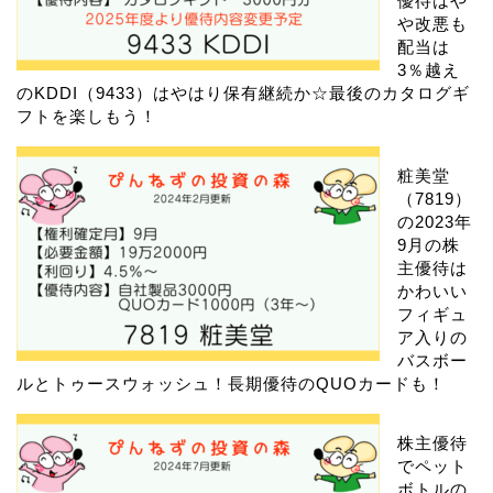
優待はや
や改悪も
配当は
3％越え
のKDDI（9433）はやはり保有継続か☆最後のカタログギ
フトを楽しもう！
粧美堂
（7819）
の2023年
9月の株
主優待は
かわいい
フィギュ
ア入りの
バスボー
ルとトゥースウォッシュ！長期優待のQUOカードも！
株主優待
でペット
ボトルの