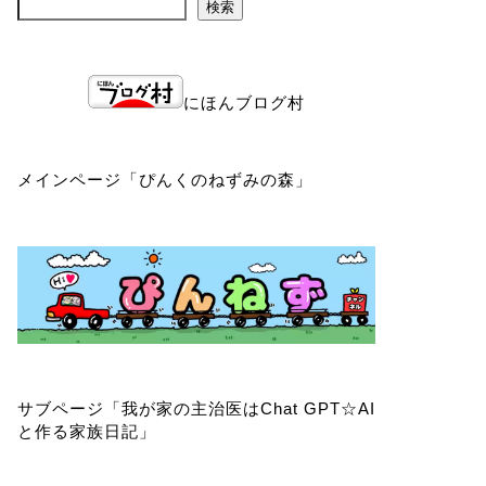
検索
にほんブログ村
メインページ「
ぴんくのねずみの森
」
サブページ「
我が家の主治医はChat GPT☆AI
と作る家族日記
」