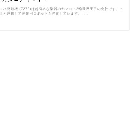
マハ発動機 (7272)は超有名な楽器のヤマハ・2輪世界王手の会社です。ト
タと連携して産業用ロボットも強化しています。 …