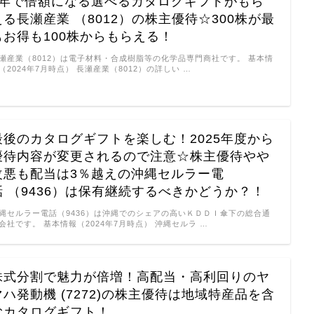
3年で倍額になる選べるカタログギフトがもら
える長瀬産業 （8012）の株主優待☆300株が最
もお得も100株からもらえる！
瀬産業（8012）は電子材料・合成樹脂等の化学品専門商社です。 基本情
（2024年7月時点） 長瀬産業（8012）の詳しい …
最後のカタログギフトを楽しむ！2025年度から
優待内容が変更されるので注意☆株主優待やや
改悪も配当は3％越えの沖縄セルラー電
話 （9436）は保有継続するべきかどうか？！
縄セルラー電話（9436）は沖縄でのシェアの高いＫＤＤＩ傘下の総合通
会社です。 基本情報（2024年7月時点） 沖縄セルラ …
株式分割で魅力が倍増！高配当・高利回りのヤ
マハ発動機 (7272)の株主優待は地域特産品を含
むカタログギフト！