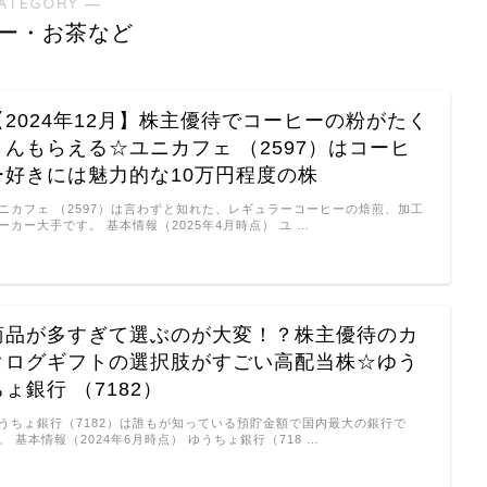
ATEGORY ―
ー・お茶など
【2024年12月】株主優待でコーヒーの粉がたく
さんもらえる☆ユニカフェ （2597）はコーヒ
ー好きには魅力的な10万円程度の株
ニカフェ （2597）は言わずと知れた、レギュラーコーヒーの焙煎、加工
ーカー大手です。 基本情報（2025年4月時点） ユ …
商品が多すぎて選ぶのが大変！？株主優待のカ
タログギフトの選択肢がすごい高配当株☆ゆう
ちょ銀行 （7182）
うちょ銀行（7182）は誰もが知っている預貯金額で国内最大の銀行で
。 基本情報（2024年6月時点） ゆうちょ銀行（718 …