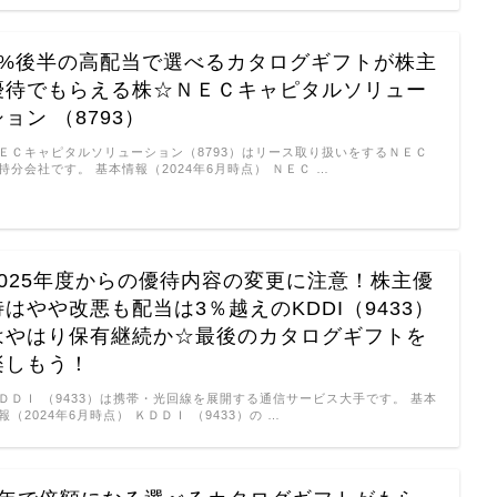
3%後半の高配当で選べるカタログギフトが株主
優待でもらえる株☆ＮＥＣキャピタルソリュー
ション （8793）
ＥＣキャピタルソリューション（8793）はリース取り扱いをするＮＥＣ
持分会社です。 基本情報（2024年6月時点） ＮＥＣ …
2025年度からの優待内容の変更に注意！株主優
待はやや改悪も配当は3％越えのKDDI（9433）
はやはり保有継続か☆最後のカタログギフトを
楽しもう！
ＤＤＩ （9433）は携帯・光回線を展開する通信サービス大手です。 基本
報（2024年6月時点） ＫＤＤＩ （9433）の …