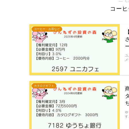
― C
コーヒ
コーヒー・お茶など
ユ
メ
カタログギフト
ゆ
す