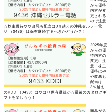
から優待
内容が変
更される
ので注意
☆株主優待やや改悪も配当は3％越えの沖縄セルラー電
話 （9436）は保有継続するべきかどうか？！
2025年度
からの優
待内容の
変更に注
意！株主
優待はや
や改悪も
配当は
3％越え
のKDDI（9433）はやはり保有継続か☆最後のカタログギ
フトを楽しもう！
商品が多