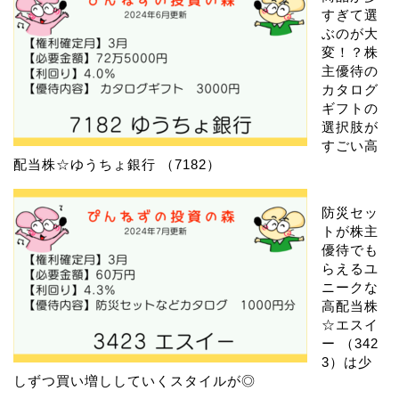
すぎて選
ぶのが大
変！？株
主優待の
カタログ
ギフトの
選択肢が
すごい高
配当株☆ゆうちょ銀行 （7182）
防災セッ
トが株主
優待でも
らえるユ
ニークな
高配当株
☆エスイ
ー （342
3）は少
しずつ買い増ししていくスタイルが◎