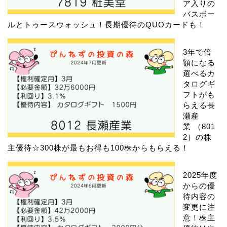
ア入りの
バスボー
ルとトゥースウォッシュ！長期優待のQUOカードも！
3年で倍
額になる
選べるカ
タログギ
フトがも
らえる長
瀬産
業 （801
2）の株
主優待☆300株が最もお得も100株からもらえる！
2025年度
からの優
待内容の
変更に注
意！株主