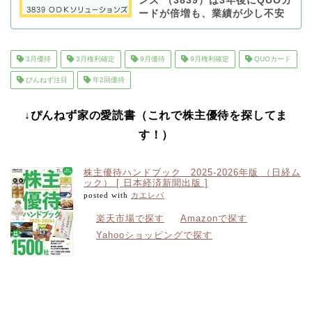
ンズ （3839）は3年後にQUOカ
ードが倍増も、業績が少し不安
3月優待
3月権利確定
9月優待
9月権利確定
QUOカード
ぴんねず注目
年2回優待
↓ぴんねず家の愛読書（これで株主優待を探してま
す！）
株主優待ハンドブック 2025-2026年版 （日経ム
ック） [ 日本経済新聞出版 ]
posted with
カエレバ
楽天市場で探す
Amazonで探す
Yahooショッピングで探す