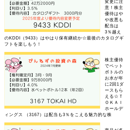
変更に注
意！株主
優待はや
や改悪も
配当は
3％越え
のKDDI（9433）はやはり保有継続か☆最後のカタログギ
フトを楽しもう！
株主優待
でペット
ボトルの
お水が年
に2回1ダ
ースもら
える☆Ｔ
ＯＫＡＩ
ホールデ
ィングス （3167）は配当も3％をこえる魅力的な株