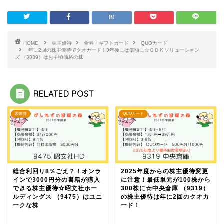
HOME
株主優待
金券・ギフトカード
QUOカード
年に2回の株主優待でクオカード！3年後には倍額に☆ＯＤＫソリューション
ズ （3839）はお手頃価格の株
RELATED POST
図書券
QUOカード
総合利回り8％ごえ？！オンラ
2025年度からの株主優待変更
インで3000円分の書籍が購入
に注意！最低単元が100株から
できる株主優待☆昭文社ホー
300株に☆中央倉庫 （9319）
ルディングス （9475）はユニ
の株主優待は年に2回のクオカ
ークな株
ード！