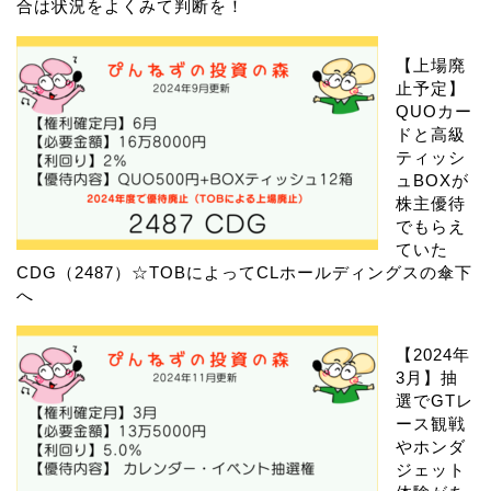
合は状況をよくみて判断を！
【上場廃
止予定】
QUOカー
ドと高級
ティッシ
ュBOXが
株主優待
でもらえ
ていた
CDG（2487）☆TOBによってCLホールディングスの傘下
へ
【2024年
3月】抽
選でGTレ
ース観戦
やホンダ
ジェット