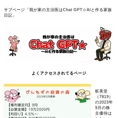
サブページ「
我が家の主治医はChat GPT☆AIと作る家族
日記
」
よくアクセスされてるページ
粧美堂
（7819）
の2023年
9月の株
主優待は