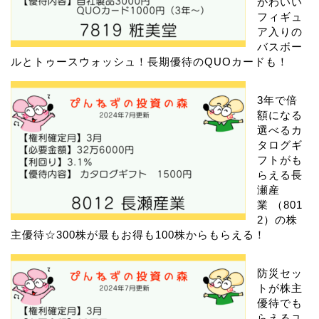
かわいい
フィギュ
ア入りの
バスボー
ルとトゥースウォッシュ！長期優待のQUOカードも！
3年で倍
額になる
選べるカ
タログギ
フトがも
らえる長
瀬産
業 （801
2）の株
主優待☆300株が最もお得も100株からもらえる！
防災セッ
トが株主
優待でも
らえるユ