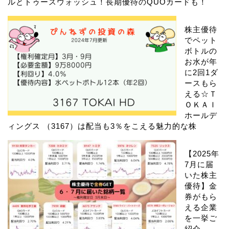
ルとトゥースウォッシュ！長期優待のQUOカードも！
株主優待
でペット
ボトルの
お水が年
に2回1ダ
ースもら
える☆Ｔ
ＯＫＡＩ
ホールデ
ィングス （3167）は配当も3％をこえる魅力的な株
【2025年
7月に届
いた株主
優待】金
券がもら
える企業
を一挙ご
紹介