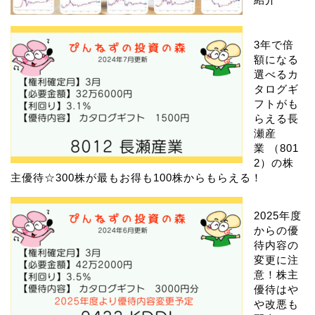
3年で倍
額になる
選べるカ
タログギ
フトがも
らえる長
瀬産
業 （801
2）の株
主優待☆300株が最もお得も100株からもらえる！
2025年度
からの優
待内容の
変更に注
意！株主
優待はや
や改悪も