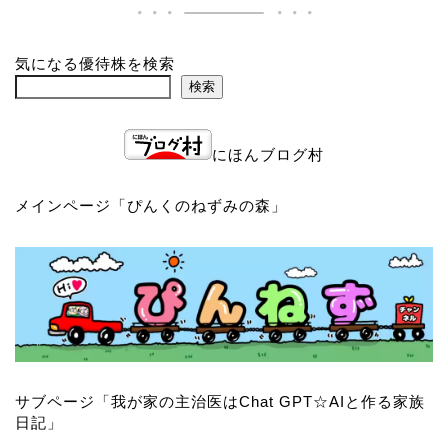
気になる優待株を検索
検索
にほんブログ村
メインページ「
ぴんくのねずみの森
」
サブページ「
我が家の主治医はChat GPT☆AIと作る家族
日記
」