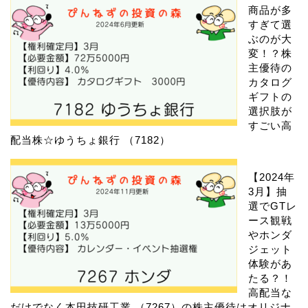
商品が多
すぎて選
ぶのが大
変！？株
主優待の
カタログ
ギフトの
選択肢が
すごい高
配当株☆ゆうちょ銀行 （7182）
【2024年
3月】抽
選でGTレ
ース観戦
やホンダ
ジェット
体験があ
たる？！
高配当な
だけでなく本田技研工業 （7267）の株主優待はオリジナ