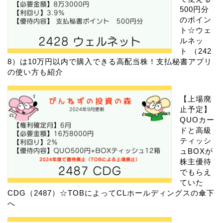
500円分
のポイン
ト☆ウェ
ルネッ
ト （242
8）は10万円以内で購入できる高配当株！支払秘書アプリ
の使い方も紹介
【上場廃
止予定】
QUOカー
ドと高級
ティッシ
ュBOXが
株主優待
でもらえ
ていた
CDG（2487）☆TOBによってCLホールディングスの傘下
へ