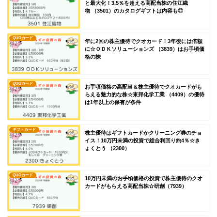
と最大化！3.5％を超える高配当株の住江織
物 （3501）のカタログギフトは内容も◎
QUOカード
年に2回の株主優待でクオカード！3年後には倍額
に☆ＯＤＫソリューションズ （3839）はお手頃価
格の株
QUOカード
お手頃価格の高配当＆株主優待でクオカードがも
らえる魅力的な株☆東邦化学工業 （4409）の優待
は1年以上の保有が条件
ギフトカード
株主優待はギフトカードかクリーニング券のチョ
イス！10万円未満の投資で総合利回り約4％☆き
ょくとう （2300）
QUOカード
10万円未満のお手頃価格の投資で株主優待のクオ
カードがもらえる高配当株☆研創（7939）