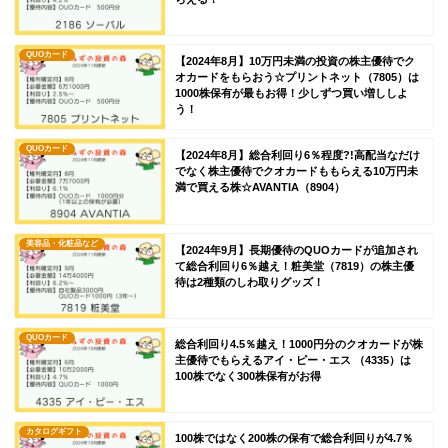
QUOカード
【2024年8月】10万円未満の投資の株主優待でク
オカードをもらおう☆プリントネット（7805）は
1000株保有が最もお得！少しずつ買い増ししよ
う！
QUOカード
【2024年8月】総合利回り6％程度?!高配当なだけ
でなく株主優待でクオカードももらえる10万円未
満で買える株☆AVANTIA（8904）
美容品・化粧品など
【2024年9月】長期優待のQUOカードが追加され
て総合利回り6％越え！粧美堂（7819）の株主優
待は2種類のしわ取りグッズ！
QUOカード
総合利回り4.5％越え！1000円分のクオカードが株
主優待でもらえるアイ・ピー・エス （4335）は
100株でなく300株保有がお得
カタログギフト
100株ではなく200株の保有で総合利回りが4.7％