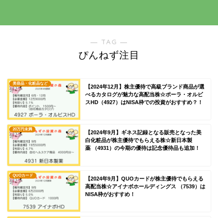
― TAG ―
ぴんねず注目
美容品・化粧品など
【2024年12月】株主優待で高級ブランド商品が選
べるカタログが魅力な高配当株☆ポーラ・オルビ
スHD（4927）はNISA枠での投資がおすすめ？！
20万円未満
【2024年9月】ギネス記録となる販売となった美
白化粧品が株主優待でもらえる株☆新日本製
薬 （4931）の今期の優待は記念優待品も追加！
QUOカード
【2024年9月】QUOカードが株主優待でもらえる
高配当株☆アイナボホールディングス （7539）は
NISA枠がおすすめ！