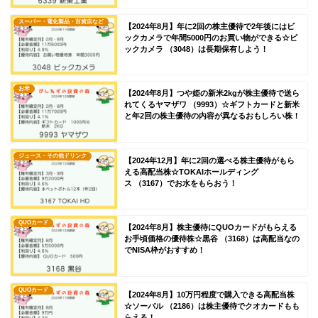
スーパー・電化製品・百貨店など
【2024年8月】年に2回の株主優待で2年後にはビ
ックカメラで年間5000円のお買い物ができる☆ビ
ックカメラ （3048）は長期保有しよう！
お米
【2024年8月】つや姫の新米2kgが株主優待で送ら
れてくるヤマザワ （9993）☆ギフトカードと新米
と年2回の株主優待の内容が異なるおもしろい株！
ジュース・その他ドリンク
【2024年12月】年に2回の選べる株主優待がもら
える高配当株☆TOKAIホールディング
ス （3167）でお水をもらおう！
QUOカード
【2024年8月】株主優待にQUOカードがもらえる
お手頃価格の優待株☆黒谷 （3168）は高配当なの
でNISA枠がおすすめ！
QUOカード
【2024年8月】10万円程度で購入できる高配当株
☆ソーバル （2186）は株主優待でクオカードもも
らえる！