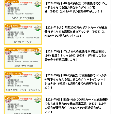
QUOカード
【2024年9月】4%台の高配当に株主優待でQUOカ
ードももらえる魅力的な株☆ダイコク電
機 （6430）はNISA枠での長期保有がよい？！
ギフトカード
【2024年９月】年間2000円のギフトカードが株主
優待でもらえる高配当株☆アサンテ （6073）は
NISA枠での購入がおすすめ！
スーパー・電化製品・百貨店など
【2024年9月】年に2回の株主優待券で総合利回り
は6％程度？！ヤマダHD（9831）で半額になるお
買物券を有効活用しよう！
日用品・その他
【2024年8月】5%の高配当に株主優待でハンカチ
や靴下ももらえる魅力的な株☆ヤマトインターナ
ショナル （8127）はNISA枠での保有がおすす
め？！
QUOカード
【2024年9月】配当4%台でQUOカードも株主優待
でもらえる魅力的な株☆新東工業 （6339）は1年
の保有が優待条件もNISA枠での継続保有がよ
い？！