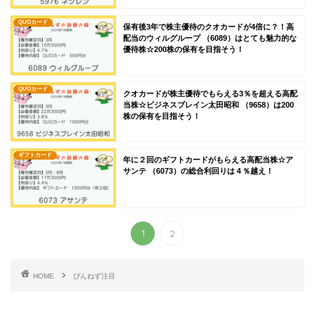
QUOカード
保有後3年で株主優待のクオカードが4倍に？！高
配当のウィルグループ （6089）はとても魅力的な
優待株☆200株の保有を目指そう！
QUOカード
クオカードが株主優待でもらえる3％を超える高配
当株☆ビジネスブレイン太田昭和 （9658）は200
株の保有を目指そう！
ギフトカード
年に２回のギフトカードがもらえる高配当株☆ア
サンテ （6073）の総合利回りは４％越え！
1
2
HOME
ぴんねず注目