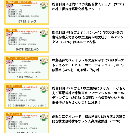
美容品・化粧品など
総合利回りは約10％の高配当株☆ナック （9788）
の株主優待は高級化粧品セット！
図書券
総合利回り8％ごえ？！オンラインで3000円分の
書籍が購入できる株主優待☆昭文社ホールディン
グス （9475）はユニークな株
ジュース・その他ドリンク
株主優待でペットボトルのお水が年に2回1ダース
もらえる☆ＴＯＫＡＩホールディングス （3167）
は配当も3％をこえる魅力的な株
QUOカード
総合利回り5％ごえ！株主優待にクオカードがもら
える高配当株☆東海東京フィナンシャル・ホール
ディングス （8616）は3年以上の保有がないと株
主優待がもらえないことに注意！
QUOカード
高配当にクオカード！総合利回りは5％越えの魅力
的な株主優待株ネツレン☆高周波熱錬 （5976）