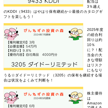
配当は
3％越え
のKDDI（9433）はやはり保有継続か☆最後のカタログギ
フトを楽しもう！
2025年度
の総合利
回りは約
10％
に？！配
当金の大
きな増額
はリスク
にもなり
うる☆ダイドーリミテッド （3205）の保有を継続する場
合は状況をよくみて判断を！
株主優待
は
Amazon
で使える