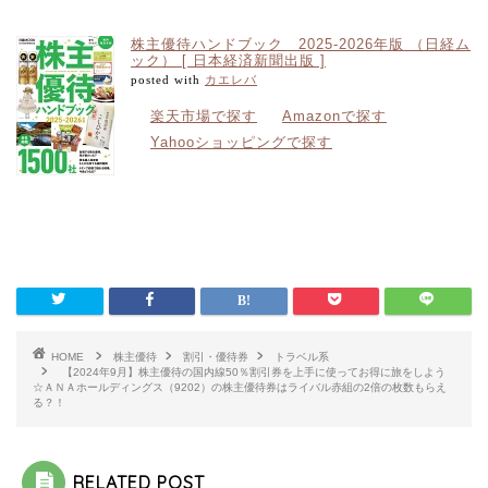
株主優待ハンドブック 2025-2026年版 （日経ム
ック） [ 日本経済新聞出版 ]
posted with
カエレバ
楽天市場で探す
Amazonで探す
Yahooショッピングで探す
HOME
株主優待
割引・優待券
トラベル系
【2024年9月】株主優待の国内線50％割引券を上手に使ってお得に旅をしよう
☆ＡＮＡホールディングス（9202）の株主優待券はライバル赤組の2倍の枚数もらえ
る？！
RELATED POST