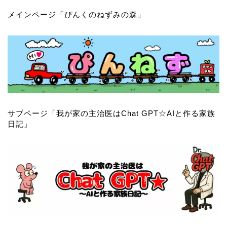
メインページ「
ぴんくのねずみの森
」
サブページ「
我が家の主治医はChat GPT☆AIと作る家族
日記
」