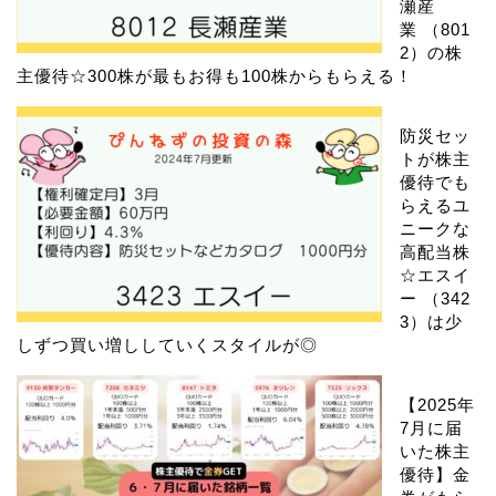
瀬産
業 （801
2）の株
主優待☆300株が最もお得も100株からもらえる！
防災セッ
トが株主
優待でも
らえるユ
ニークな
高配当株
☆エスイ
ー （342
3）は少
しずつ買い増ししていくスタイルが◎
【2025年
7月に届
いた株主
優待】金