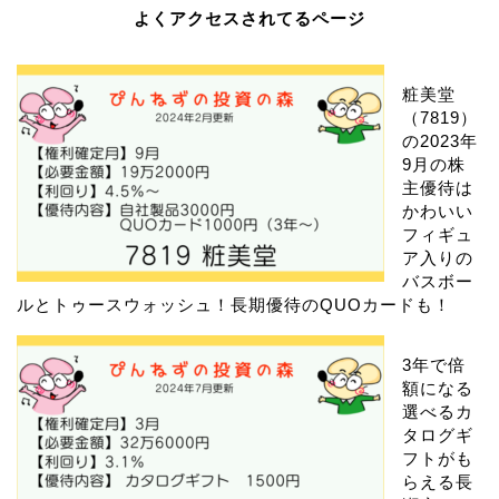
よくアクセスされてるページ
粧美堂
（7819）
の2023年
9月の株
主優待は
かわいい
フィギュ
ア入りの
バスボー
ルとトゥースウォッシュ！長期優待のQUOカードも！
3年で倍
額になる
選べるカ
タログギ
フトがも
らえる長