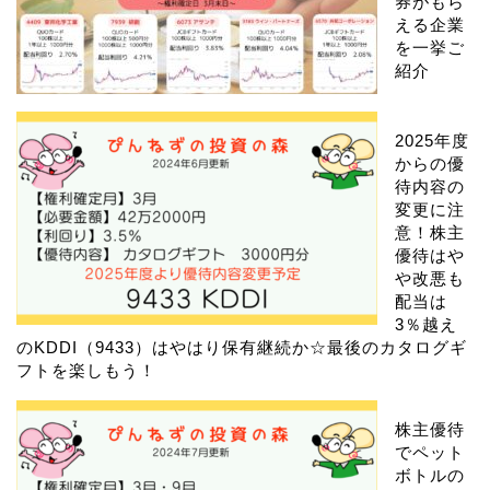
券がもら
える企業
を一挙ご
紹介
2025年度
からの優
待内容の
変更に注
意！株主
優待はや
や改悪も
配当は
3％越え
のKDDI（9433）はやはり保有継続か☆最後のカタログギ
フトを楽しもう！
株主優待
でペット
ボトルの