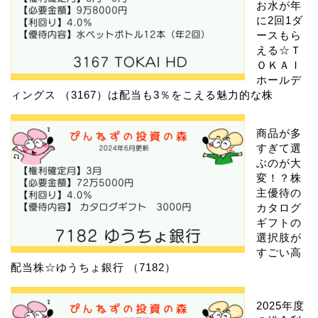
お水が年
に2回1ダ
ースもら
える☆Ｔ
ＯＫＡＩ
ホールデ
ィングス （3167）は配当も3％をこえる魅力的な株
商品が多
すぎて選
ぶのが大
変！？株
主優待の
カタログ
ギフトの
選択肢が
すごい高
配当株☆ゆうちょ銀行 （7182）
2025年度