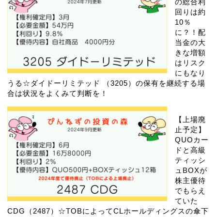
の総合利
回りは約
10％
に？！配
当金の大
きな増額
はリスク
にもなり
うる☆ダイドーリミテッド （3205）の保有を継続する場
合は状況をよくみて判断を！
【上場廃
止予定】
QUOカー
ドと高級
ティッシ
ュBOXが
株主優待
でもらえ
ていた
CDG（2487）☆TOBによってCLホールディングスの傘下